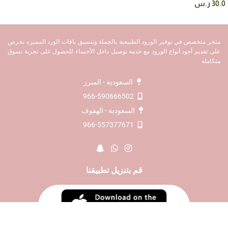
30.0
ر.س
متجر متخصص في توفير الورود الطبيعية بالجملة وتنسيق باقات الورد المميزه نحرص
على تقديم أجود أنواع الورود مع خدمة توصيل داخل الأحساء للحصول على تجربة تسوق
متكاملة
السعودية - المبرز
966-590666502
السعودية - الهفوف
966-557377671
قم بتنزيل تطبيقنا