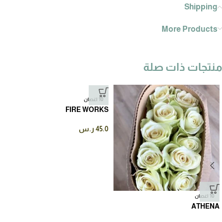
Shipping
More Products
منتجات ذات صلة
10 اغصان
FIRE WORKS
45.0
ر.س
10 اغصان
ATHENA