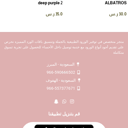
deep purple 2
ALBATROS
30.0
ر.س
35.0
ر.س
متجر متخصص في توفير الورود الطبيعية بالجملة وتنسيق باقات الورد المميزه نحرص
على تقديم أجود أنواع الورود مع خدمة توصيل داخل الأحساء للحصول على تجربة تسوق
متكاملة
السعودية - المبرز
966-590666502
السعودية - الهفوف
966-557377671
قم بتنزيل تطبيقنا