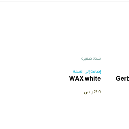
شدة صغيره
إضافة إلى السلة
WAX white
Gerb
25.0
ر.س