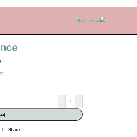
ance
0
جور
+
-
إضا
Share: