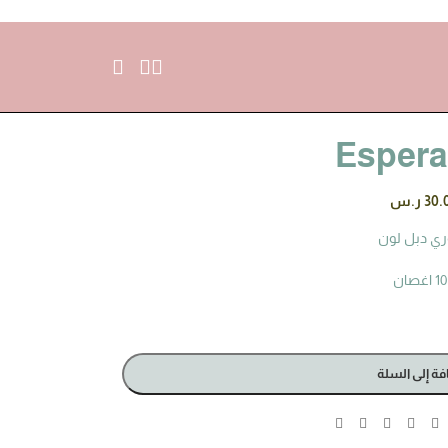
Esper
30.
ر.س
ي دبل لون
10 اغصان
فة إلى السلة