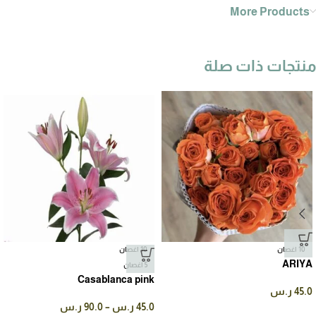
More Products
منتجات ذات صلة
10 اغصان
10 اغصان
ARIYA
5 اغصان
Casablanca pink
45.0
ر.س
45.0
ر.س
–
90.0
ر.س