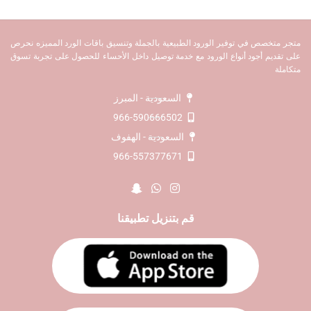
متجر متخصص في توفير الورود الطبيعية بالجملة وتنسيق باقات الورد المميزه نحرص
على تقديم أجود أنواع الورود مع خدمة توصيل داخل الأحساء للحصول على تجربة تسوق
متكاملة
السعودية - المبرز
966-590666502
السعودية - الهفوف
966-557377671
قم بتنزيل تطبيقنا